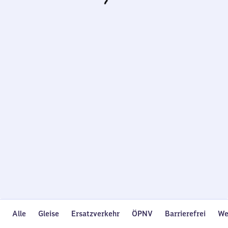
Wird
geladen…
Alle
Gleise
Ersatzverkehr
ÖPNV
Barrierefrei
We