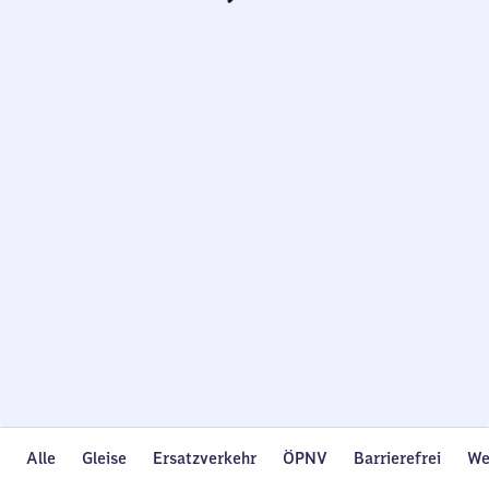
Wird
geladen…
Alle
Gleise
Ersatzverkehr
ÖPNV
Barrierefrei
We