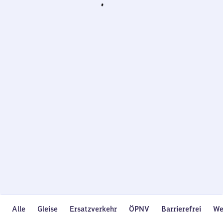
Wird
geladen…
Alle
Gleise
Ersatzverkehr
ÖPNV
Barrierefrei
We