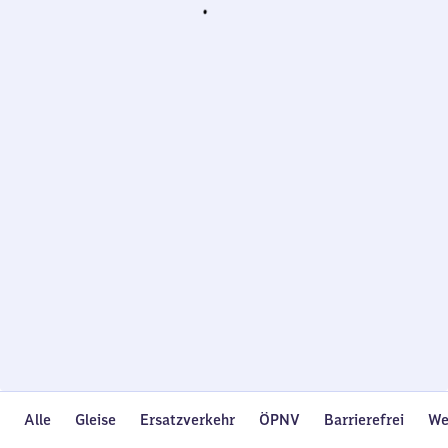
Wird
geladen…
Alle
Gleise
Ersatzverkehr
ÖPNV
Barrierefrei
We