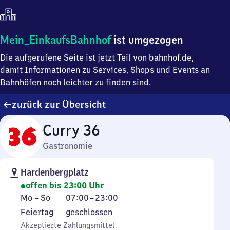
Mein
Mein_EinkaufsBahnhof
ist umgezogen
Einkaufsbahnhof
Die aufgerufene Seite ist jetzt Teil von bahnhof.de,
ist
umgezogen
damit Informationen zu Services, Shops und Events an
Bahnhöfen noch leichter zu finden sind.
zurück zur Übersicht
Curry 36
Gastronomie
Hardenbergplatz
offen bis 23:00 Uhr
Montag
Von
Mo
–
So
07:00
–
23:00
bis
7
Feiertag
Feiertag
geschlossen
Sonntag
Uhr
Akzeptierte Zahlungsmittel