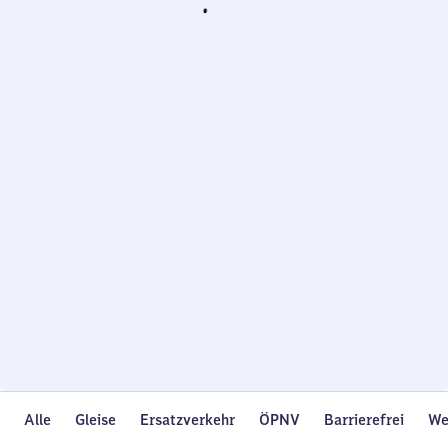
Wird
geladen…
Alle
Gleise
Ersatzverkehr
ÖPNV
Barrierefrei
We