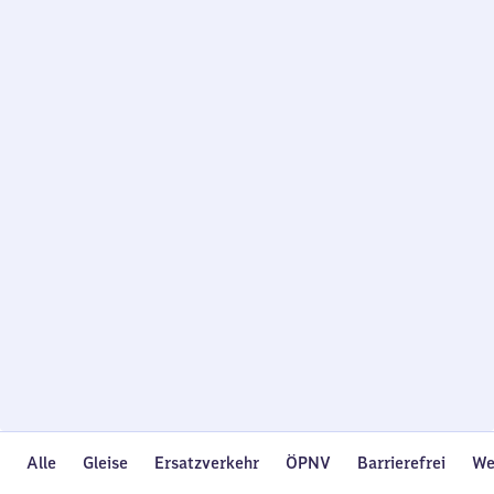
Wird
geladen…
Alle
Gleise
Ersatzverkehr
ÖPNV
Barrierefrei
We