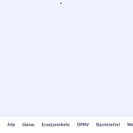
Wird
geladen…
Alle
Gleise
Ersatzverkehr
ÖPNV
Barrierefrei
We