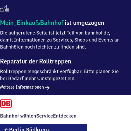
Mein
Mein_EinkaufsBahnhof
ist umgezogen
Einkaufsbahnhof
Die aufgerufene Seite ist jetzt Teil von bahnhof.de,
ist
umgezogen
damit Informationen zu Services, Shops und Events an
Bahnhöfen noch leichter zu finden sind.
Reparatur der Rolltreppen
Rolltreppen eingeschränkt verfügbar. Bitte planen Sie
bei Bedarf mehr Umsteigezeit ein.
Weitere Informationen
Bahnhof wählen
Service
Entdecken
Berlin
Berlin Südkreuz