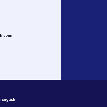
h oben
h
English