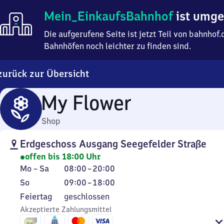
Mein
Mein_EinkaufsBahnhof
ist umg
Einkaufsbahnhof
ist
Die aufgerufene Seite ist jetzt Teil von bahnho
umgezogen
Bahnhöfen noch leichter zu finden sind.
zurück zur Übersicht
My Flower
Shop
Erdgeschoss Ausgang Seegefelder Straße
offen bis 18:00 Uhr
Montag
Von
Mo
–
Sa
08:00
–
20:00
bis
8
Sonntag
Von
So
09:00
–
18:00
Samstag
Uhr
9
Feiertag
Feiertag
geschlossen
bis
Uhr
Akzeptierte Zahlungsmittel
20
bis