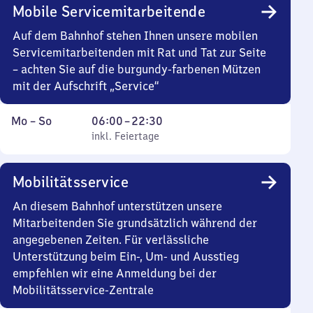
Mobile Servicemitarbeitende
Auf dem Bahnhof stehen Ihnen unsere mobilen
Servicemitarbeitenden mit Rat und Tat zur Seite
– achten Sie auf die burgundy-farbenen Mützen
mit der Aufschrift „Service“
Montag
,
Von
Mo
–
So
06:00
–
22:30
bis
inkl. Feiertage
6
inkl. Feiertage
Sonntag
Uhr
bis
Mobilitätsservice
22
Uhr
An diesem Bahnhof unterstützen unsere
30
Mitarbeitenden Sie grundsätzlich während der
angegebenen Zeiten. Für verlässliche
Unterstützung beim Ein-, Um- und Ausstieg
empfehlen wir eine Anmeldung bei der
Mobilitätsservice-Zentrale