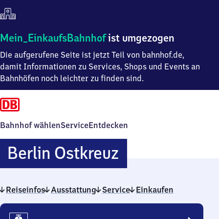
Mein
Mein_EinkaufsBahnhof
ist umgezogen
Einkaufsbahnhof
Die aufgerufene Seite ist jetzt Teil von bahnhof.de,
ist
umgezogen
damit Informationen zu Services, Shops und Events an
Bahnhöfen noch leichter zu finden sind.
Bahnhof wählen
Service
Entdecken
Berlin
Berlin Ostkreuz
Ostkreuz
Reiseinfos
Ausstattung
Service
Einkaufen
Reiseinfos