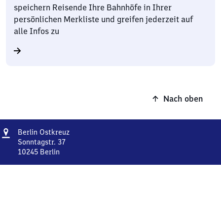
speichern Reisende Ihre Bahnhöfe in Ihrer
persönlichen Merkliste und greifen jederzeit auf
alle Infos zu
Nach oben
Adresse
Berlin
Berlin Ostkreuz
Ostkreuz
Sonntagstr. 37
10245
Berlin
Berlin
Ostkreuz,
Sonntagstr.
37,
1
0
2