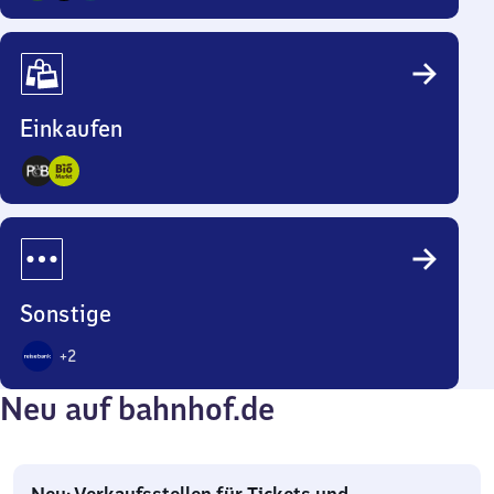
8
Angebote
Einkaufen
2
Angebote
Sonstige
+
2
3
Neu auf bahnhof.de
Angebote