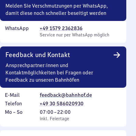
Melden Sie Verschmutzungen per WhatsApp,
damit diese noch schneller beseitigt werden
WhatsApp
+49 1579 2362836
Service nur per WhatsApp möglich
Feedback und Kontakt
Ansprechpartner:innen und
Kontaktmöglichkeiten bei Fragen oder
Feedback zu unseren Bahnhöfen
E-Mail
feedback@bahnhof.de
Telefon
+49 30 586020930
Montag
,
Von
Mo
–
So
07:00
–
22:00
bis
inkl. Feiertage
7
inkl. Feiertage
Sonntag
Uhr
bis