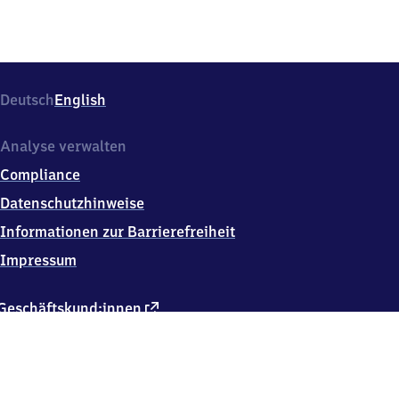
4
5
Berlin
Deutsch
English
Analyse verwalten
Compliance
Datenschutzhinweise
Informationen zur Barrierefreiheit
Impressum
externer
Geschäftskund:innen
Link
Kontakt
Hausordnung
Verkehrsunternehmen