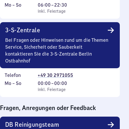
Montag
,
Von
Mo
–
So
06:00
–
22:30
bis
inkl. Feiertage
6
inkl. Feiertage
Sonntag
Uhr
bis
3-S-Zentrale
22
Uhr
Bei Fragen oder Hinweisen rund um die Themen
30
Service, Sicherheit oder Sauberkeit
kontaktieren Sie die 3-S-Zentrale Berlin
Ostbahnhof
Telefon
+49 30 2971055
Montag
,
Von
Mo
–
So
00:00
–
00:00
bis
inkl. Feiertage
0
inkl. Feiertage
Sonntag
Uhr
bis
Fragen, Anregungen oder Feedback
0
Uhr
DB Reinigungsteam