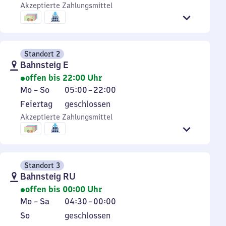
Sonntag
Uhr
Akzeptierte Zahlungsmittel
bis
22
Uhr
Standort 2
Bahnsteig E
offen bis 22:00 Uhr
Montag
Von
Mo
–
So
05:00
–
22:00
bis
5
Feiertag
Feiertag
geschlossen
Sonntag
Uhr
Akzeptierte Zahlungsmittel
bis
22
Uhr
Standort 3
Bahnsteig RU
offen bis 00:00 Uhr
Montag
Von
Mo
–
Sa
04:30
–
00:00
bis
4
Sonntag
So
geschlossen
Samstag
Uhr