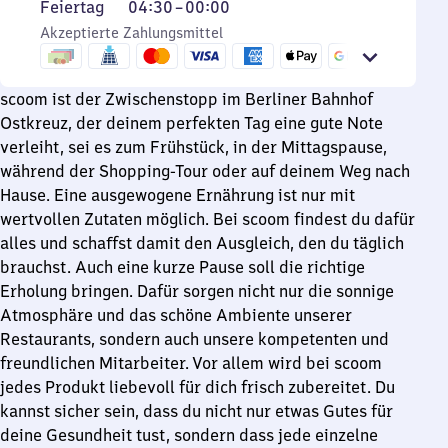
Feiertag
Von
Feiertag
04:30
–
00:00
30
4
Akzeptierte Zahlungsmittel
bis
Uhr
0
30
Uhr
scoom ist der Zwischenstopp im Berliner Bahnhof
bis
Ostkreuz, der deinem perfekten Tag eine gute Note
0
verleiht, sei es zum Frühstück, in der Mittagspause,
Uhr
während der Shopping-Tour oder auf deinem Weg nach
Hause. Eine ausgewogene Ernährung ist nur mit
wertvollen Zutaten möglich. Bei scoom findest du dafür
alles und schaffst damit den Ausgleich, den du täglich
brauchst. Auch eine kurze Pause soll die richtige
Erholung bringen. Dafür sorgen nicht nur die sonnige
Atmosphäre und das schöne Ambiente unserer
Restaurants, sondern auch unsere kompetenten und
freundlichen Mitarbeiter. Vor allem wird bei scoom
jedes Produkt liebevoll für dich frisch zubereitet. Du
kannst sicher sein, dass du nicht nur etwas Gutes für
deine Gesundheit tust, sondern dass jede einzelne