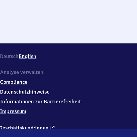
Deutsch
English
Analyse verwalten
Compliance
Datenschutzhinweise
Informationen zur Barrierefreiheit
Impressum
externer
Geschäftskund:innen
Link