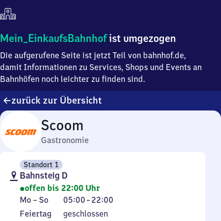
Mein
Mein_EinkaufsBahnhof
ist umgezogen
Einkaufsbahnhof
Die aufgerufene Seite ist jetzt Teil von bahnhof.de,
ist
umgezogen
damit Informationen zu Services, Shops und Events an
Bahnhöfen noch leichter zu finden sind.
zurück zur Übersicht
Scoom
Gastronomie
Standort 1
Bahnsteig D
offen bis 22:00 Uhr
Montag
Von
Mo
–
So
05:00
–
22:00
bis
5
Feiertag
Feiertag
geschlossen