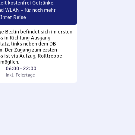
eit kostenfrei Getränke,
nd WLAN – für noch mehr
Ihrer Reise
e Berlin befindet sich im ersten
s in Richtung Ausgang
latz, links neben dem DB
m. Der Zugang zum ersten
 ist via Aufzug, Rolltreppe
möglich.
Von
06:00
–
22:00
 Feiertage
6
inkl. Feiertage
Uhr
bis
22
Uhr