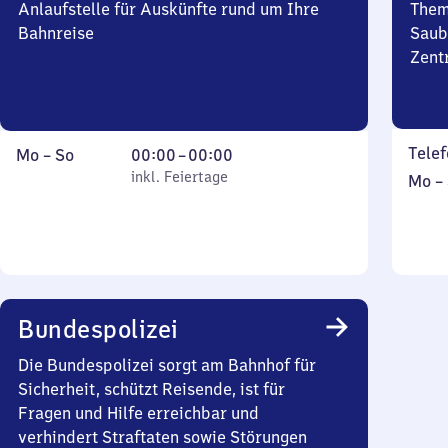
Anlaufstelle für Auskünfte rund um Ihre
Them
Bahnreise
Saub
Zent
Telef
Montag
,
Von
Mo
–
So
00:00
–
00:00
bis
inkl. Feiertage
0
inkl. Feiertage
Mont
Mo
–
Sonntag
Uhr
bis
bis
Sonn
0
Uhr
Bundespolizei
Die Bundespolizei sorgt am Bahnhof für
Sicherheit, schützt Reisende, ist für
Fragen und Hilfe erreichbar und
verhindert Straftaten sowie Störungen