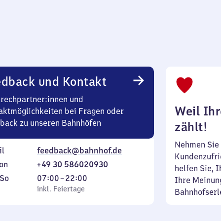
edback und Kontakt
rechpartner:innen und
Weil Ih
aktmöglichkeiten bei Fragen oder
back zu unseren Bahnhöfen
zählt!
Nehmen Sie 
il
feedback@bahnhof.de
Kundenzufrie
on
+49 30 586020930
helfen Sie, 
ag
,
Von
So
07:00
–
22:00
Ihre Meinung
inkl. Feiertage
7
inkl. Feiertage
Bahnhofserl
tag
Uhr
bis