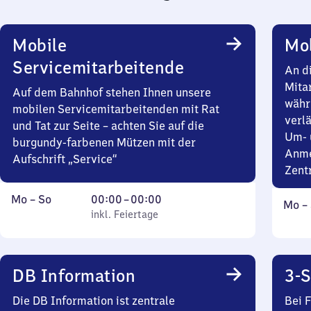
Mobile
Mob
Servicemitarbeitende
An d
Mita
Auf dem Bahnhof stehen Ihnen unsere
währ
mobilen Servicemitarbeitenden mit Rat
verlä
und Tat zur Seite – achten Sie auf die
Um- 
burgundy-farbenen Mützen mit der
Anme
Aufschrift „Service“
Zent
Montag
,
Von
Mo
–
So
00:00
–
00:00
Mont
Mo
–
bis
inkl. Feiertage
0
inkl. Feiertage
bis
Sonntag
Uhr
Sonn
bis
0
DB Information
3-S
Uhr
Die DB Information ist zentrale
Bei 