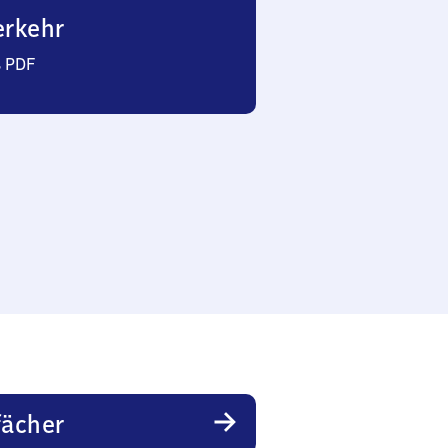
erkehr
s PDF
fächer