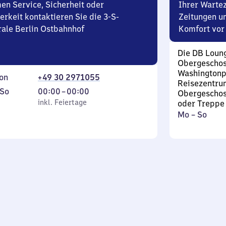
en Service, Sicherheit oder
Ihrer Wartez
erkeit kontaktieren Sie die 3-S-
Zeitungen u
rale Berlin Ostbahnhof
Komfort vor 
Die DB Loung
Obergeschos
Washingtonp
on
+49 30 2971055
Reisezentru
ag
,
Von
So
00:00
–
00:00
Obergeschoss
inkl. Feiertage
0
inkl. Feiertage
oder Treppe 
Montag
,
Mo
–
So
tag
Uhr
bis
inkl.
bis
Sonntag
0
Uhr