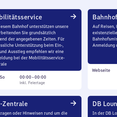
ilitätsservice
Bahnhof
iesem Bahnhof unterstützen unsere
Auf Reisen, 
rbeitenden Sie grundsätzlich
existenziell
end der angegebenen Zeiten. Für
Bahnhofsmis
ssliche Unterstützung beim Ein-,
Anmeldung u
und Ausstieg empfehlen wir eine
ldung bei der Mobilitätsservice-
rale
Webseite
ag
,
Von
So
00:00
–
00:00
inkl. Feiertage
0
inkl. Feiertage
tag
Uhr
bis
0
-Zentrale
DB Lou
Uhr
Fragen oder Hinweisen rund um die
In der DB L