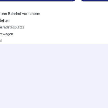
esem Bahnhof vorhanden:
iletten
hrradstellplätze
etwagen
xi