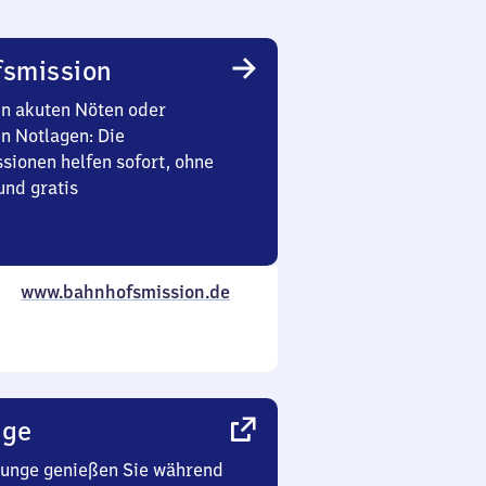
smission
in akuten Nöten oder
en Notlagen: Die
sionen helfen sofort, ohne
nd gratis
www.bahnhofsmission.de
nge
ounge genießen Sie während