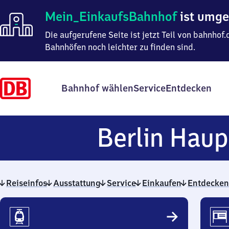
Mein
Mein_EinkaufsBahnhof
ist umg
Einkaufsbahnhof
ist
Die aufgerufene Seite ist jetzt Teil von bahnho
umgezogen
Bahnhöfen noch leichter zu finden sind.
Bahnhof wählen
Service
Entdecken
Berlin Hau
Reiseinfos
Ausstattung
Service
Einkaufen
Entdecken
Reiseinfos