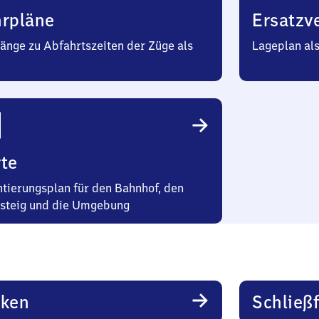
hrpläne
Ersatzv
änge zu Abfahrtszeiten der Züge als
Lageplan al
te
ntierungsplan für den Bahnhof, den
steig und die Umgebung
rken
Schließ