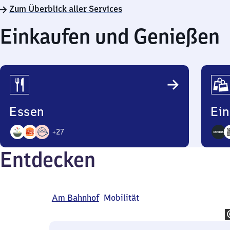
Zum Überblick aller Services
Einkaufen und Genießen
Essen
Ei
+
27
30
35
Entdecken
Angebote
Ange
Am Bahnhof
Mobilität