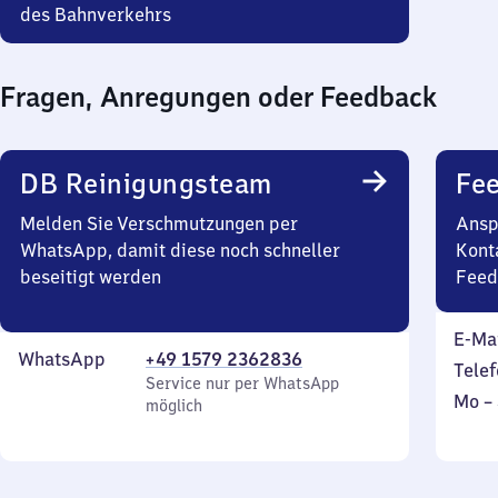
des Bahnverkehrs
Fragen, Anregungen oder Feedback
DB Reinigungsteam
Fe
Melden Sie Verschmutzungen per
Ansp
WhatsApp, damit diese noch schneller
Kont
beseitigt werden
Feed
E-Ma
WhatsApp
+49 1579 2362836
Telef
Service nur per WhatsApp
Mont
Mo
–
möglich
bis
Sonn