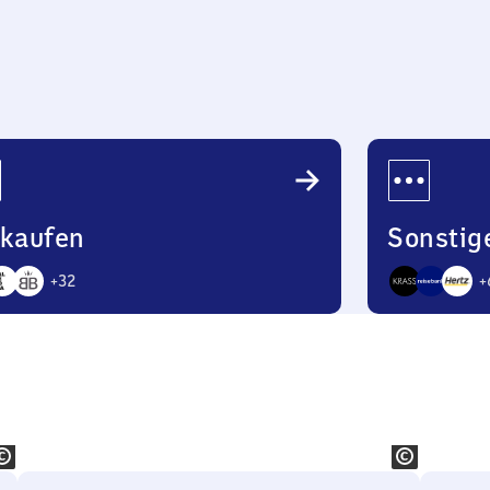
22
Uhr
nkaufen
Sonstig
+
32
+
9
bote
Angebote