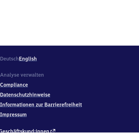
142,
1
0
1
1
7
Berlin
Deutsch
English
Analyse verwalten
Compliance
Datenschutzhinweise
Informationen zur Barrierefreiheit
Impressum
externer
Geschäftskund:innen
Link