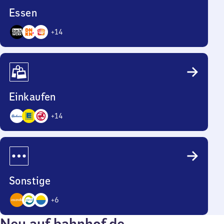
Essen
+
14
17
Angebote
Einkaufen
+
14
17
Angebote
Sonstige
+
6
9
Neu auf bahnhof.de