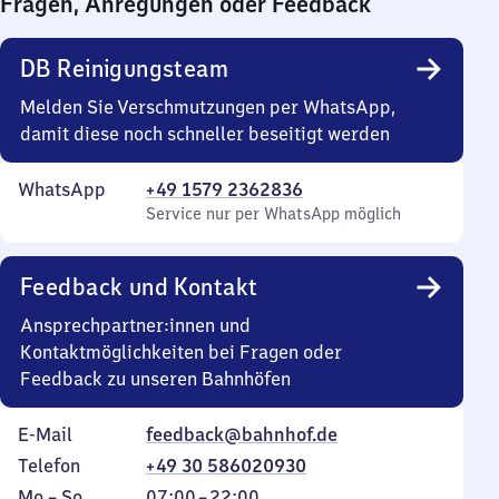
Fragen, Anregungen oder Feedback
0
Uhr
DB Reinigungsteam
Melden Sie Verschmutzungen per WhatsApp,
damit diese noch schneller beseitigt werden
WhatsApp
+49 1579 2362836
Service nur per WhatsApp möglich
Feedback und Kontakt
Ansprechpartner:innen und
Kontaktmöglichkeiten bei Fragen oder
Feedback zu unseren Bahnhöfen
E-Mail
feedback@bahnhof.de
Telefon
+49 30 586020930
Montag
,
Von
Mo
–
So
07:00
–
22:00