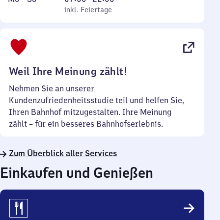
bis
inkl. Feiertage
7
inkl. Feiertage
Sonntag
Uhr
bis
22
Uhr
Weil Ihre Meinung zählt!
Nehmen Sie an unserer
Kundenzufriedenheitsstudie teil und helfen Sie,
Ihren Bahnhof mitzugestalten. Ihre Meinung
zählt – für ein besseres Bahnhofserlebnis.
Zum Überblick aller Services
Einkaufen und Genießen