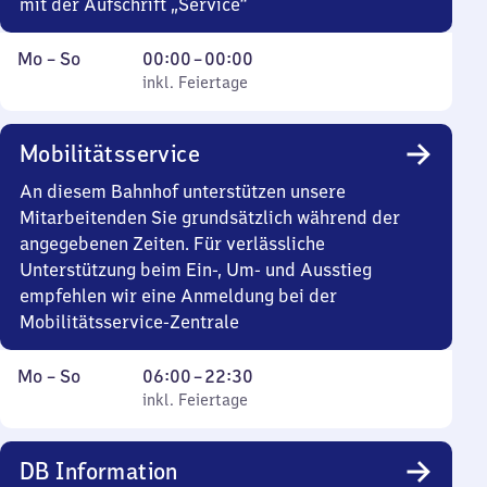
mit der Aufschrift „Service“
Montag
,
Von
Mo
–
So
00:00
–
00:00
bis
inkl. Feiertage
0
inkl. Feiertage
Sonntag
Uhr
bis
Mobilitätsservice
0
Uhr
An diesem Bahnhof unterstützen unsere
Mitarbeitenden Sie grundsätzlich während der
angegebenen Zeiten. Für verlässliche
Unterstützung beim Ein-, Um- und Ausstieg
empfehlen wir eine Anmeldung bei der
Mobilitätsservice-Zentrale
Montag
,
Von
Mo
–
So
06:00
–
22:30
bis
inkl. Feiertage
6
inkl. Feiertage
Sonntag
Uhr
bis
DB Information
22