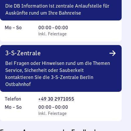
Uhr
Die DB Information ist zentrale Anlaufstelle für
30
Auskünfte rund um Ihre Bahnreise
Montag
,
Von
Mo
–
So
00:00
–
00:00
bis
inkl. Feiertage
0
inkl. Feiertage
Sonntag
Uhr
bis
3-S-Zentrale
0
Uhr
Bei Fragen oder Hinweisen rund um die Themen
Service, Sicherheit oder Sauberkeit
kontaktieren Sie die 3-S-Zentrale Berlin
Ostbahnhof
Telefon
+49 30 2971055
Montag
,
Von
Mo
–
So
00:00
–
00:00
bis
inkl. Feiertage
0
inkl. Feiertage
Sonntag
Uhr
bis