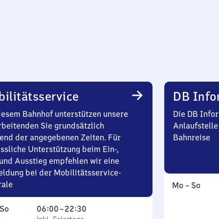
ilitätsservice
DB Info
iesem Bahnhof unterstützen unsere
Die DB Infor
rbeitenden Sie grundsätzlich
Anlaufstelle
end der angegebenen Zeiten. Für
Bahnreise
ssliche Unterstützung beim Ein-,
und Ausstieg empfehlen wir eine
ldung bei der Mobilitätsservice-
rale
Montag
,
Mo
–
So
bis
inkl.
ag
,
Von
Sonntag
So
06:00
–
22:30