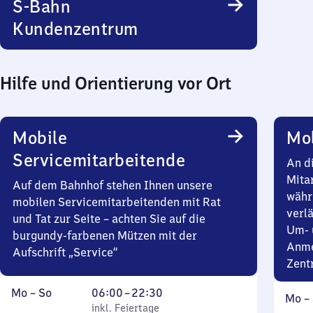
S-Bahn
Kundenzentrum
Hilfe und Orientierung vor Ort
Mobile
Mob
Servicemitarbeitende
An d
Mita
Auf dem Bahnhof stehen Ihnen unsere
währ
mobilen Servicemitarbeitenden mit Rat
verlä
und Tat zur Seite – achten Sie auf die
Um- 
burgundy-farbenen Mützen mit der
Anme
Aufschrift „Service“
Zent
Montag
,
Von
Mo
–
So
06:00
–
22:30
Mont
Mo
–
bis
inkl. Feiertage
6
inkl. Feiertage