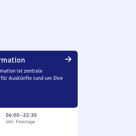
rmation
mation ist zentrale
 für Auskünfte rund um Ihre
Von
06:00
–
22:30
 Feiertage
6
inkl. Feiertage
Uhr