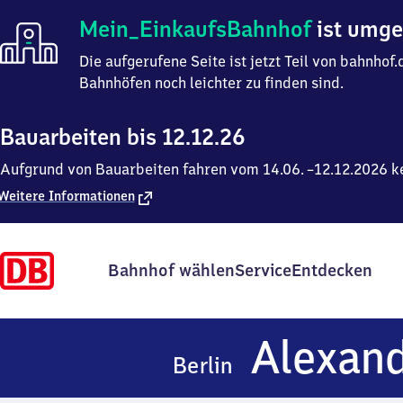
Mein
Mein_EinkaufsBahnhof
ist umg
Einkaufsbahnhof
ist
Die aufgerufene Seite ist jetzt Teil von bahnho
umgezogen
Bahnhöfen noch leichter zu finden sind.
Bauarbeiten bis 12.12.26
Aufgrund von Bauarbeiten fahren vom 14.06. –12.12.2026 ke
Weitere Informationen
Bahnhof wählen
Service
Entdecken
Alexand
Berlin