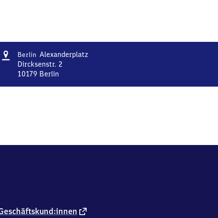
Adresse
Berlin
Alexanderplatz
Berlin
Alexanderplatz
Dircksenstr. 2
10179
Berlin
Berlin
Alexanderplatz,
Dircksenstr.
2,
1
0
1
7
9
Berlin
externer
Geschäftskund:innen