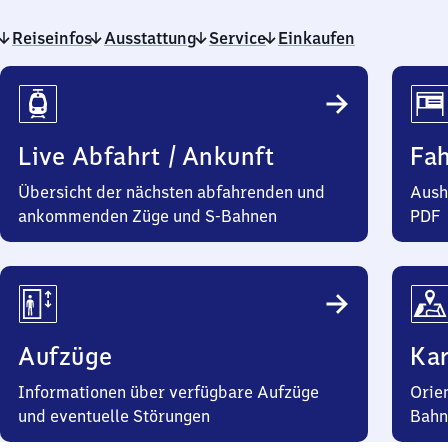
Reiseinfos
Ausstattung
Service
Einkaufen
Reiseinfos
Live Abfahrt / Ankunft
Fa
Übersicht der nächsten abfahrenden und
Aush
ankommenden Züge und S-Bahnen
PDF
Aufzüge
Kar
Informationen über verfügbare Aufzüge
Orie
und eventuelle Störungen
Bahn