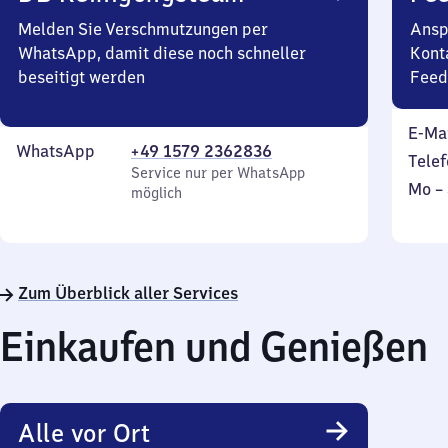
Melden Sie Verschmutzungen per
Ansp
WhatsApp, damit diese noch schneller
Kont
beseitigt werden
Feed
E-Ma
WhatsApp
+49 1579 2362836
Telef
Service nur per WhatsApp
Mont
Mo
–
möglich
bis
Sonn
Zum Überblick aller Services
Einkaufen und Genießen
Alle vor Ort