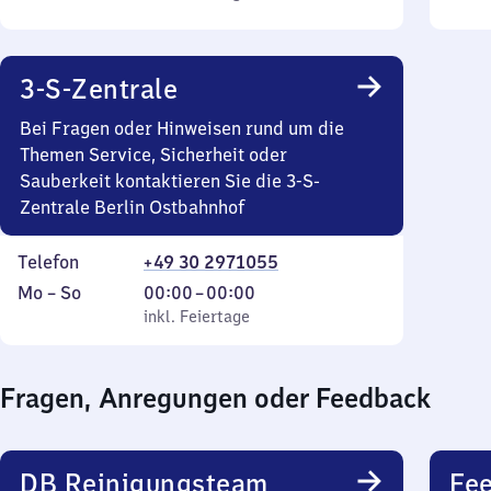
bis
Sonntag
Uhr
Sonn
bis
22
3-S-Zentrale
Uhr
30
Bei Fragen oder Hinweisen rund um die
Themen Service, Sicherheit oder
Sauberkeit kontaktieren Sie die 3-S-
Zentrale Berlin Ostbahnhof
Telefon
+49 30 2971055
Montag
,
Von
Mo
–
So
00:00
–
00:00
bis
inkl. Feiertage
0
inkl. Feiertage
Sonntag
Uhr
bis
Fragen, Anregungen oder Feedback
0
Uhr
DB Reinigungsteam
Fe