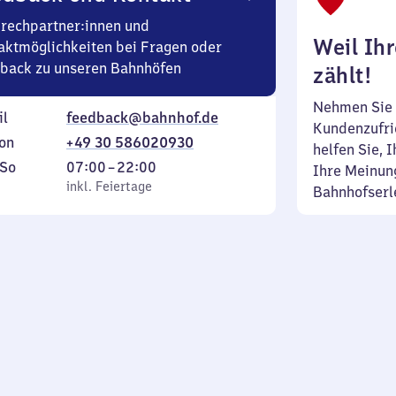
rechpartner:innen und
Weil Ih
aktmöglichkeiten bei Fragen oder
back zu unseren Bahnhöfen
zählt!
Nehmen Sie 
il
feedback@bahnhof.de
Kundenzufrie
on
+49 30 586020930
helfen Sie, 
ag
,
Von
So
07:00
–
22:00
Ihre Meinung
inkl. Feiertage
7
inkl. Feiertage
Bahnhofserl
tag
Uhr
bis
22
Uhr