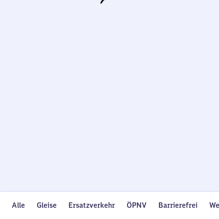
Wird
geladen…
Alle
Gleise
Ersatzverkehr
ÖPNV
Barrierefrei
We