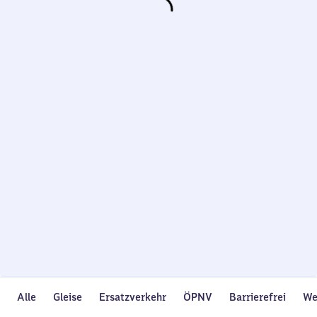
Wird
geladen…
Alle
Gleise
Ersatzverkehr
ÖPNV
Barrierefrei
We