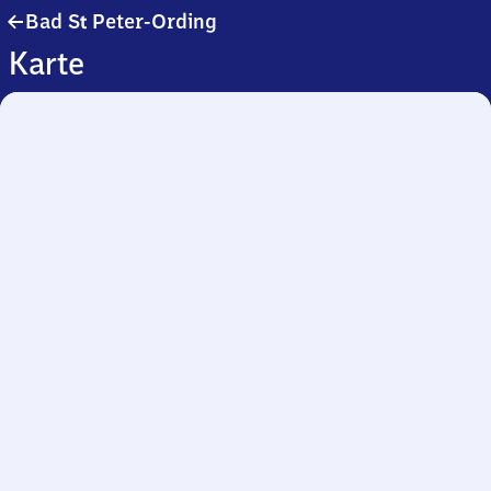
Ba​
Bad
S
Peter-Ording
t
d
Karte
Sankt
Peter-
Ording