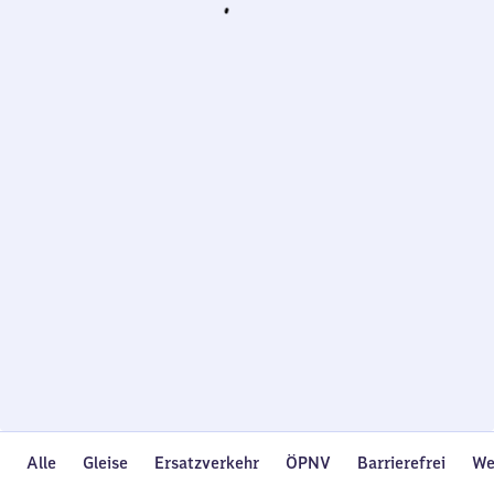
Wird
geladen…
Alle
Gleise
Ersatzverkehr
ÖPNV
Barrierefrei
We