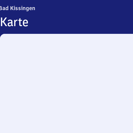
Ba​d Kissingen
Bad Kissingen
Karte