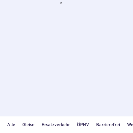
Wird
geladen…
Alle
Gleise
Ersatzverkehr
ÖPNV
Barrierefrei
We