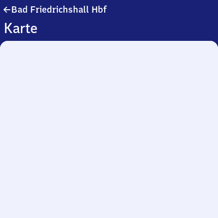
Ba​
Bad Friedrichshall Hbf
d
Karte
Friedrichshall
Hauptbahnhof