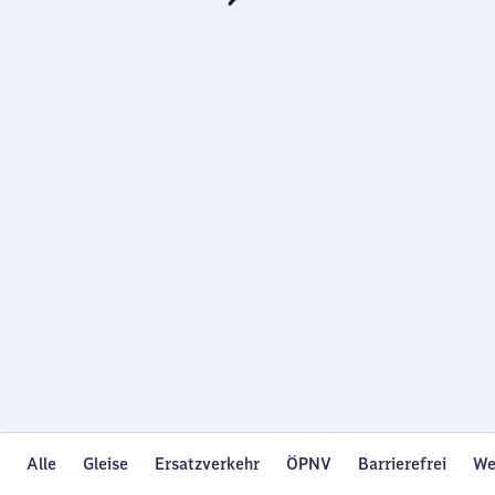
Wird
geladen…
Alle
Gleise
Ersatzverkehr
ÖPNV
Barrierefrei
We