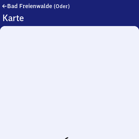
Ba​
Bad Freienwalde
(Oder)
d
Karte
Freienwalde
(Oder)