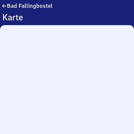
Ba​
Bad Fallingbostel
d
Karte
Fallingbostel