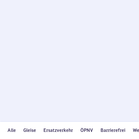
Wird
geladen…
Alle
Gleise
Ersatzverkehr
ÖPNV
Barrierefrei
We