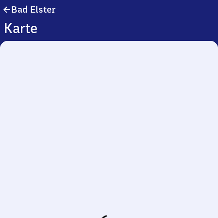
Ba​
Bad Elster
d
Karte
Elster