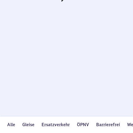
Wird
geladen…
Alle
Gleise
Ersatzverkehr
ÖPNV
Barrierefrei
We