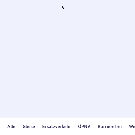
Wird
geladen…
Alle
Gleise
Ersatzverkehr
ÖPNV
Barrierefrei
We