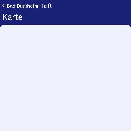
Ba​
Trift
Bad Dürkheim
d
Karte
Dürkheim-
Trift