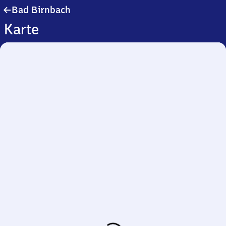
Ba​
Bad Birnbach
d
Karte
Birnbach