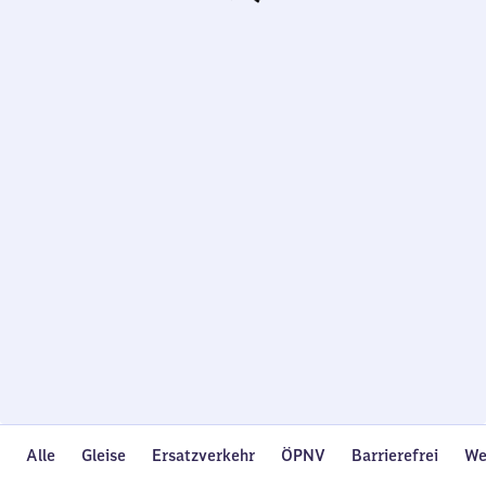
Wird
geladen…
Alle
Gleise
Ersatzverkehr
ÖPNV
Barrierefrei
We