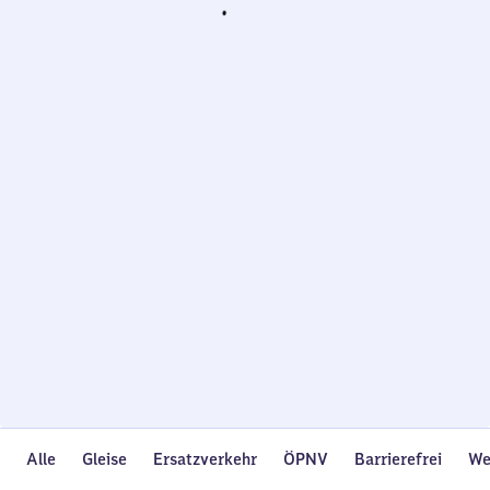
Wird
geladen…
Alle
Gleise
Ersatzverkehr
ÖPNV
Barrierefrei
We