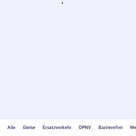
Wird
geladen…
Alle
Gleise
Ersatzverkehr
ÖPNV
Barrierefrei
We