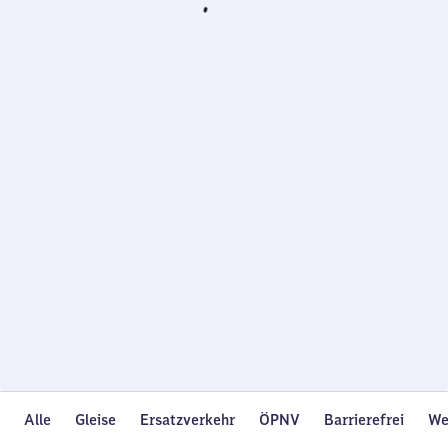
Wird
geladen…
Alle
Gleise
Ersatzverkehr
ÖPNV
Barrierefrei
We