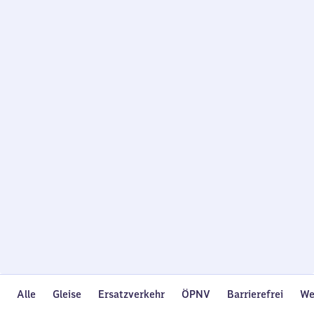
Wird
geladen…
Alle
Gleise
Ersatzverkehr
ÖPNV
Barrierefrei
We