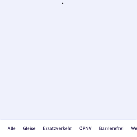
Wird
geladen…
Alle
Gleise
Ersatzverkehr
ÖPNV
Barrierefrei
We