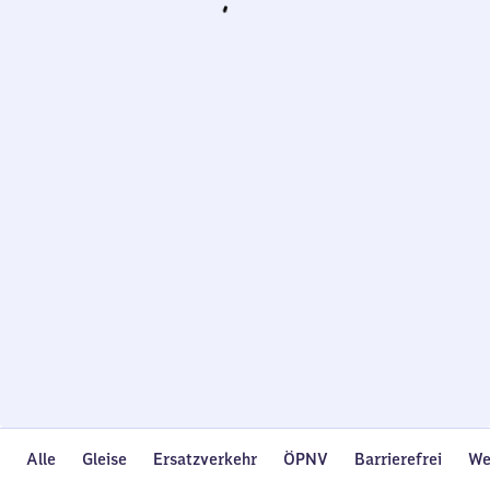
Wird
geladen…
Alle
Gleise
Ersatzverkehr
ÖPNV
Barrierefrei
We