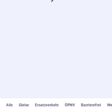
Wird
geladen…
Alle
Gleise
Ersatzverkehr
ÖPNV
Barrierefrei
We