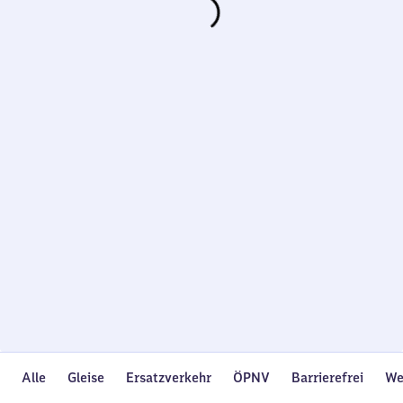
Wird
geladen…
Alle
Gleise
Ersatzverkehr
ÖPNV
Barrierefrei
We