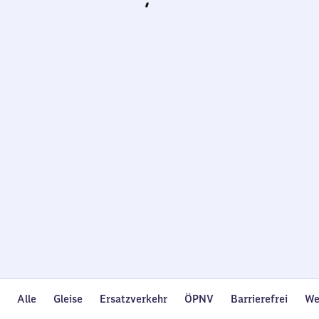
Wird
geladen…
Alle
Gleise
Ersatzverkehr
ÖPNV
Barrierefrei
We