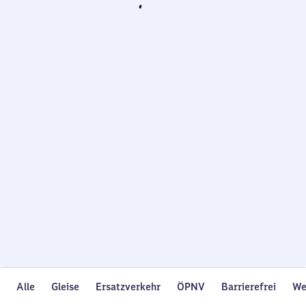
Wird
geladen…
Alle
Gleise
Ersatzverkehr
ÖPNV
Barrierefrei
We