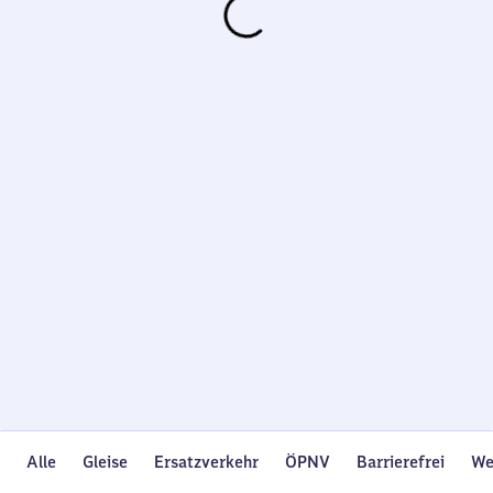
Wird
geladen…
Alle
Gleise
Ersatzverkehr
ÖPNV
Barrierefrei
We