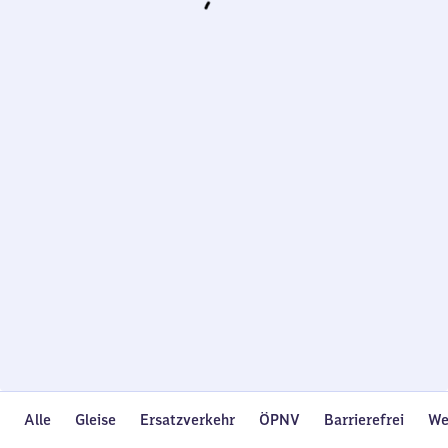
Wird
geladen…
Alle
Gleise
Ersatzverkehr
ÖPNV
Barrierefrei
We