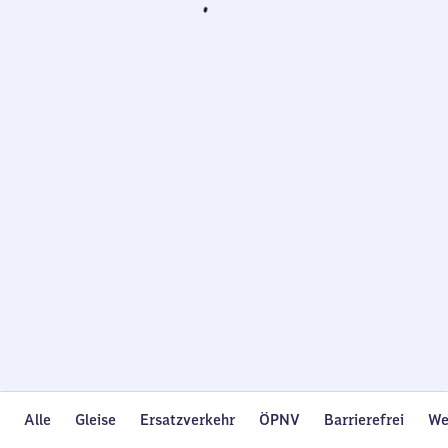
Wird
geladen…
Alle
Gleise
Ersatzverkehr
ÖPNV
Barrierefrei
We