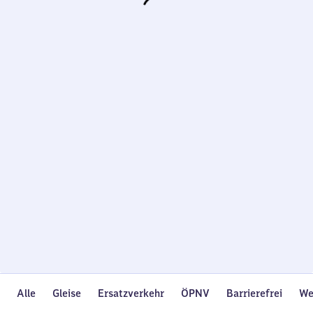
Wird
geladen…
Alle
Gleise
Ersatzverkehr
ÖPNV
Barrierefrei
We