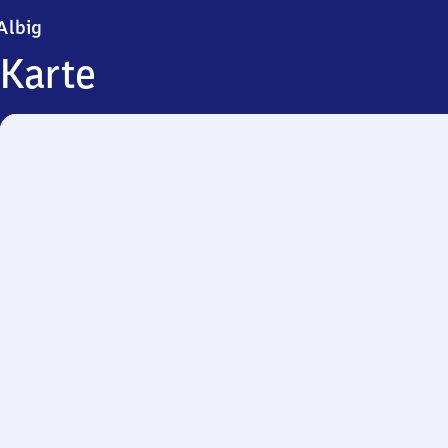
Albig
Albig
Karte