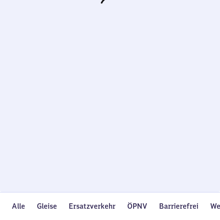
Wird
geladen…
Alle
Gleise
Ersatzverkehr
ÖPNV
Barrierefrei
We