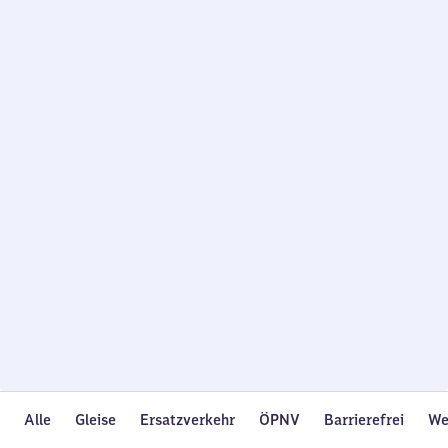
Wird
geladen…
Alle
Gleise
Ersatzverkehr
ÖPNV
Barrierefrei
We